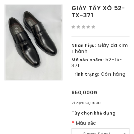
GIÀY TÂY XỎ 52-
TX-371
Giày da Kim
Nhãn hiệu:
Thành
52-tx-
Mã sản phẩm:
371
Còn hàng
Trình trạng:
650,000Đ
Ví dụ:
650,000Đ
Tùy chọn khả dụng
Màu sắc
--- Please Select ---