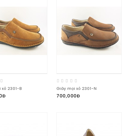
 xỏ 2301-B
Giày mọi xỏ 2301-N
0Đ
700,000Đ