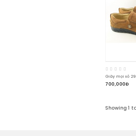
Giày mọi xỏ 2
700,000Đ
Showing 1 t