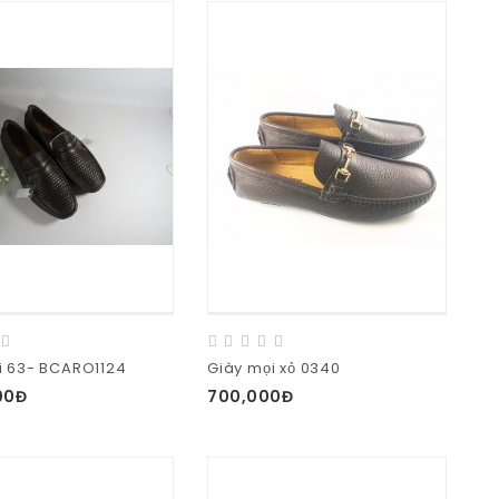
i 63- BCARO1124
Giày mọi xỏ 0340
00Đ
700,000Đ