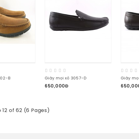
902-B
Giày mọi xỏ 3057-D
Giày mọi
650,000Đ
650,00
o 12 of 62 (6 Pages)