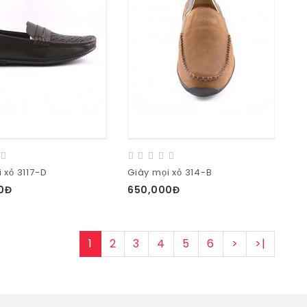
 xỏ 3117-D
Giày mọi xỏ 314-B
0Đ
650,000Đ
1
2
3
4
5
6
>
>|