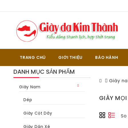
TRANG CHỦ
GIỚI THIỆU
BẢO HÀNH
DANH MỤC SẢN PHẨM
Giày n
Giày Nam
GIÀY MỌI
Dép
Giày Cột Dây
So
Giày Dán Xé