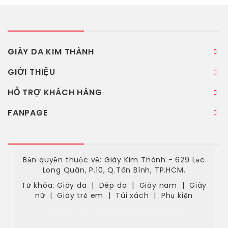
GIÀY DA KIM THÀNH
GIỚI THIỆU
HỖ TRỢ KHÁCH HÀNG
FANPAGE
Bản quyền thuộc về: Giày Kim Thành - 629 Lạc
Long Quân, P.10, Q.Tân Bình, TP.HCM.
Từ khóa:
Giày da
|
Dép da
|
Giày nam
|
Giày
nữ
|
Giày trẻ em
|
Túi xách
|
Phụ kiện
Thiết kế bởi:
www.thietkeweb123.com