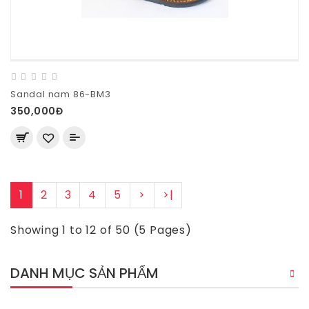
Sandal nam 86-BM3
350,000Đ
1
2
3
4
5
>
>|
Showing 1 to 12 of 50 (5 Pages)
DANH MỤC SẢN PHẨM