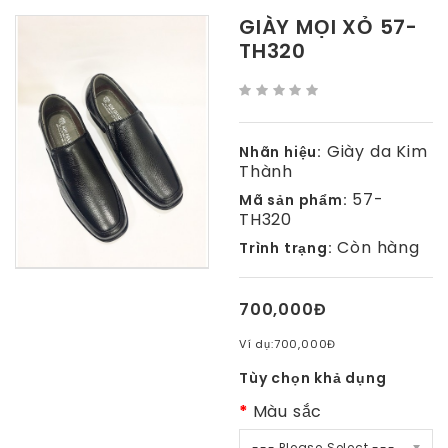
GIÀY MỌI XỎ 57-
TH320
Giày da Kim
Nhãn hiệu:
Thành
57-
Mã sản phẩm:
TH320
Còn hàng
Trình trạng:
700,000Đ
Ví dụ:
700,000Đ
Tùy chọn khả dụng
Màu sắc
--- Please Select ---