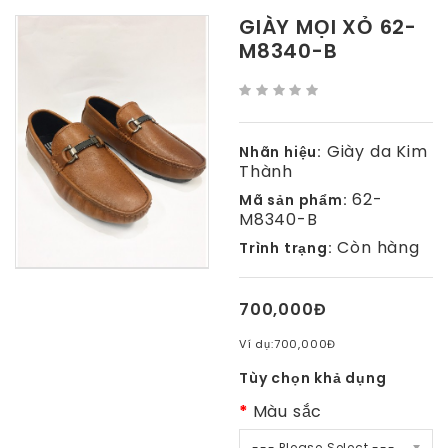
GIÀY MỌI XỎ 62-
M8340-B
Giày da Kim
Nhãn hiệu:
Thành
62-
Mã sản phẩm:
M8340-B
Còn hàng
Trình trạng:
700,000Đ
Ví dụ:
700,000Đ
Tùy chọn khả dụng
Màu sắc
--- Please Select ---