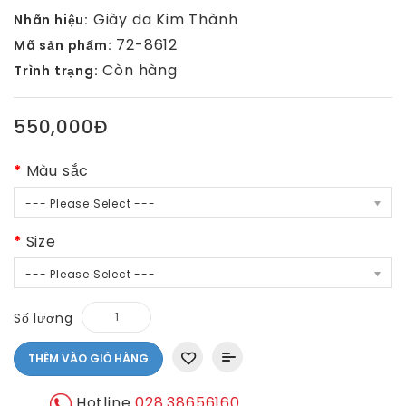
Giày da Kim Thành
Nhãn hiệu:
72-8612
Mã sản phẩm:
Còn hàng
Trình trạng:
550,000Đ
Màu sắc
--- Please Select ---
Size
--- Please Select ---
Số lượng
THÊM VÀO GIỎ HÀNG
Hotline
028.38656160