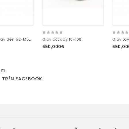
Giày tây cột dây đen 52-M58-D
Giày cột dây 16-1061
650,000Đ
650,00
am
N TRÊN FACEBOOK