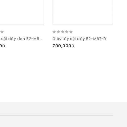
Giày tây cột dây đen 52-M59-D
Giày tây cột dây 52-M87-D
Gi
0Đ
700,000Đ
70