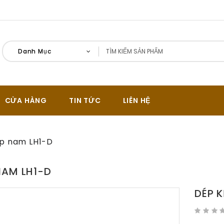
Danh Mục
CỬA HÀNG
TIN TỨC
LIÊN HỆ
p nam LH1-D
NAM LH1-D
DÉP 