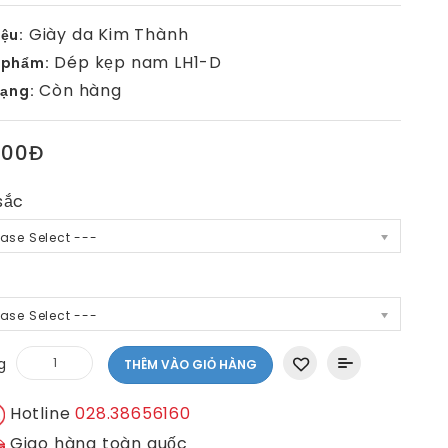
Giày da Kim Thành
ệu:
Dép kẹp nam LH1-D
 phẩm:
Còn hàng
rạng:
000Đ
sắc
ease Select ---
ease Select ---
g
THÊM VÀO GIỎ HÀNG
Hotline
028.38656160
Giao hàng toàn quốc