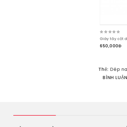
650,000Đ
Thẻ:
Dép n
BÌNH LUẬ