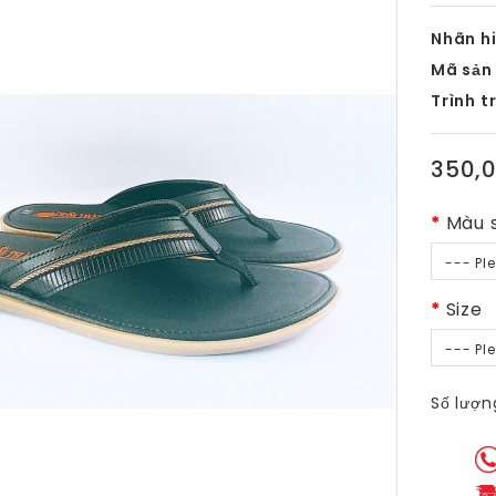
Nhãn hi
Mã sản
Trình t
350,
Màu 
--- Pl
Size
--- Pl
Số lượn