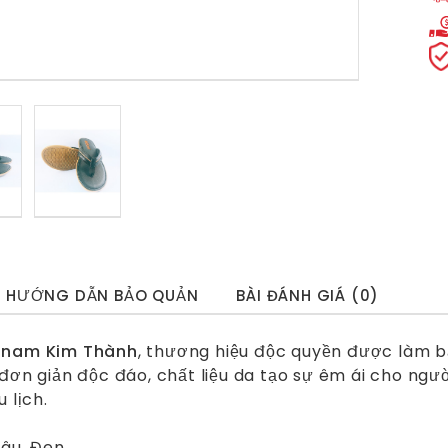
HƯỚNG DẪN BẢO QUẢN
BÀI ĐÁNH GIÁ (0)
 nam Kim Thành
, thương hiệu độc quyền được làm bằ
 đơn giản độc đáo, chất liệu da tạo sự êm ái cho ng
u lịch.
âu, Đen