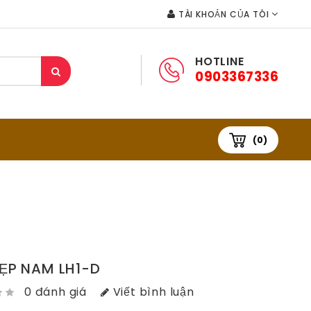
TÀI KHOẢN CỦA TÔI
HOTLINE
0903367336
(0)
KẸP NAM LH1-D
0 đánh giá
Viết bình luận