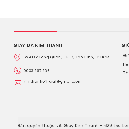
GIÀY DA KIM THÀNH
GI
Gi
629 Lạc Long Quân, P.10, Q.Tân Bình, TP.HCM
Hệ
0903.367.336
Th
kimthanhofficial@gmail.com
Bản quyền thuộc về: Giày Kim Thành - 629 Lạc Lon