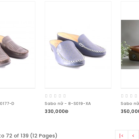
S0177-D
Sabo nữ - 8-S019-XA
Sabo nữ
330,000Đ
350,00
to 72 of 139 (12 Pages)
|<
<