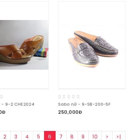
 - 9-2 CHE2024
Sabo nữ - 9-SB-200-5F
0Đ
250,000Đ
2
3
4
5
6
7
8
9
10
>
>|