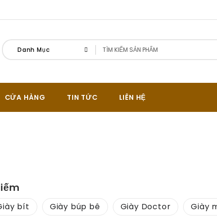
Danh Mục
CỬA HÀNG
TIN TỨC
LIÊN HỆ
ữ
Kiếm
Giày bít
Giày búp bê
Giày Doctor
Giày 