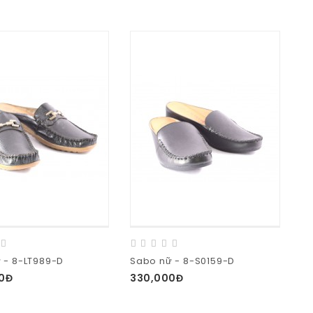
 - 8-LT989-D
Sabo nữ - 8-S0159-D
0Đ
330,000Đ