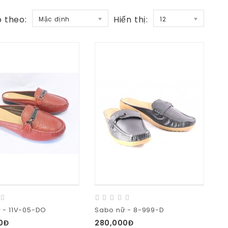
 theo:
Hiển thị:
Mặc định
12
 - 11V-05-DO
Sabo nữ - 8-999-D
0Đ
280,000Đ