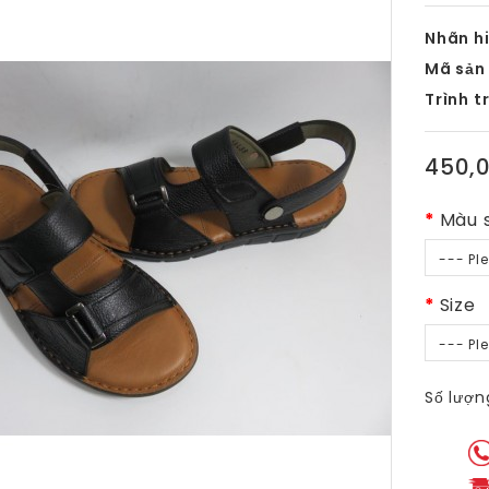
Nhãn hi
Mã sản
Trình t
450,
Màu 
--- Pl
Size
--- Pl
Số lượn