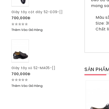
mang san
Giày tây cột dây 52-D39-[]
Màu sắc
700,000Đ
Size: 3
Chất li
Thêm Vào Giỏ Hàng
Giày tây xỏ 52-MA05-[]
SẢN PHẨM
700,000Đ
Thêm Vào Giỏ Hàng