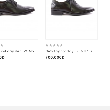
Giày tây cột dây đen 52-M59-D
Giày tây cột dây 52-M87-D
Gi
0Đ
700,000Đ
70