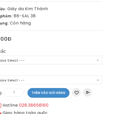
Giày da Kim Thành
ệu:
86-SAL 38
 phẩm:
Còn hàng
rạng:
000Đ
sắc
ease Select ---
ease Select ---
g
THÊM VÀO GIỎ HÀNG
Hotline
028.38656160
Giao hàng toàn quốc