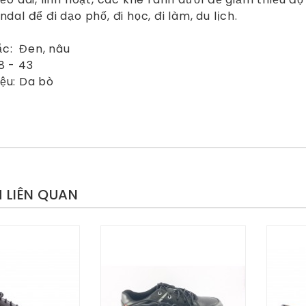
dal để đi dạo phố, đi học, đi làm, du lịch.
: Đen, nâu
8 - 43
ệu: Da bò
 LIÊN QUAN