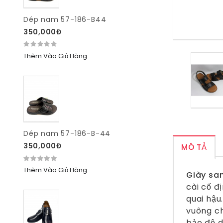
Dép nam 57-186-B44
350,000Đ
Thêm Vào Giỏ Hàng
Dép nam 57-186-B-44
350,000Đ
MÔ TẢ
Thêm Vào Giỏ Hàng
Giày sa
cài cố đ
quai hậu
vuông ch
bảo độ d