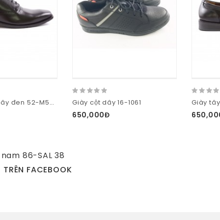
Giày tây cột dây đen 52-M58-D
Giày cột dây 16-1061
650,000Đ
650,00
 nam 86-SAL 38
N TRÊN FACEBOOK