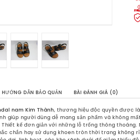
HƯỚNG DẪN BẢO QUẢN
BÀI ĐÁNH GIÁ (0)
ndal nam Kim Thành
, thương hiệu độc quyền được là
ịnh giúp người dùng dễ mang sản phẩm và không mất 
. Thiết kế đơn giản với những lỗ trống thông thoáng
ắc chắn hay sử dụng khoen tròn thời trang không r
ẻo dai, linh hoạt, các khe rãnh dưới đế giảm thiểu độ