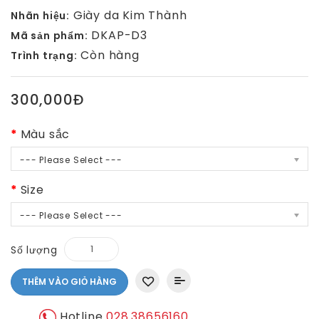
Giày da Kim Thành
Nhãn hiệu:
DKAP-D3
Mã sản phẩm:
Còn hàng
Trình trạng:
300,000Đ
Màu sắc
--- Please Select ---
Size
--- Please Select ---
Số lượng
THÊM VÀO GIỎ HÀNG
Hotline
028.38656160